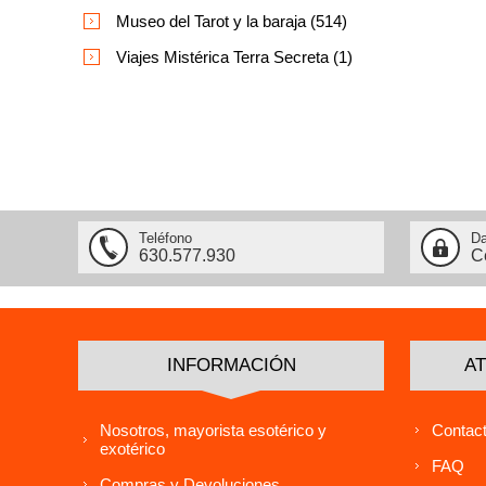
Museo del Tarot y la baraja (514)
Viajes Mistérica Terra Secreta (1)
Teléfono
Da
630.577.930
C
INFORMACIÓN
AT
Nosotros, mayorista esotérico y
Contact
exotérico
FAQ
Compras y Devoluciones