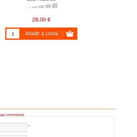
28,00 €
egar comentarios
*