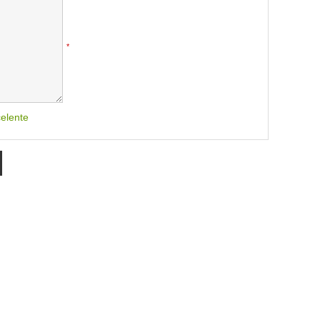
*
elente