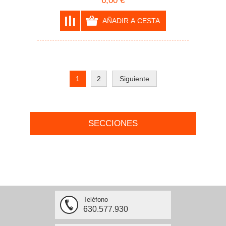
6,00 €
1
2
Siguiente
SECCIONES
Teléfono
630.577.930