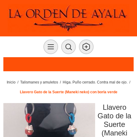
Inicio
/
Talismanes y amuletos
/
Higa. Puño cerrado. Contra mal de ojo.
/
Llavero Gato de la Suerte (Maneki neko) con borla verde
Llavero
Gato de la
Suerte
(Maneki