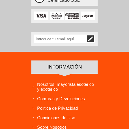
Certificado SSL
INFORMACIÓN
Nosotros, mayorista esotérico
y exotérico
Compras y Devoluciones
Política de Privacidad
Condiciones de Uso
Sobre Nosotros