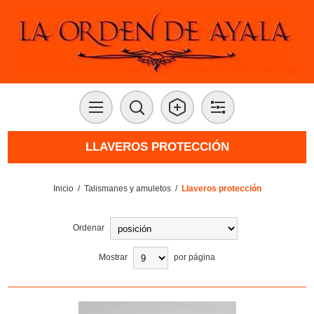
LLAVEROS PROTECCIÓN
Inicio
/
Talismanes y amuletos
/
Llaveros protección
Ordenar
Mostrar
por página