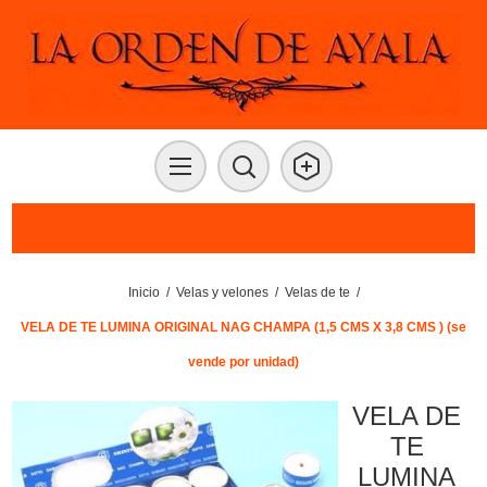
Inicio
/
Velas y velones
/
Velas de te
/
VELA DE TE LUMINA ORIGINAL NAG CHAMPA (1,5 CMS X 3,8 CMS ) (se
vende por unidad)
VELA DE
TE
LUMINA