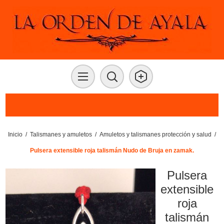
Inicio
/
Talismanes y amuletos
/
Amuletos y talismanes protección y salud
/
Pulsera extensible roja talismán Nudo de Bruja en zamak.
Pulsera
extensible
roja
talismán