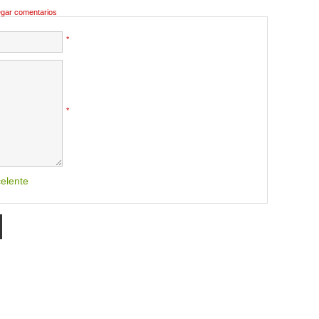
egar comentarios
*
*
elente