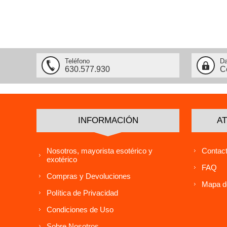
Teléfono
Da
630.577.930
C
INFORMACIÓN
AT
Nosotros, mayorista esotérico y
Contact
exotérico
FAQ
Compras y Devoluciones
Mapa de
Política de Privacidad
Condiciones de Uso
Sobre Nosotros