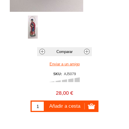
SKU:
AJ5079
28,00 €