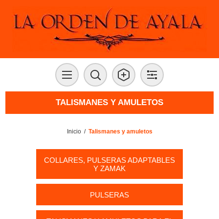
TALISMANES Y AMULETOS
Inicio
/
Talismanes y amuletos
COLLARES, PULSERAS ADAPTABLES
Y ZAMAK
PULSERAS