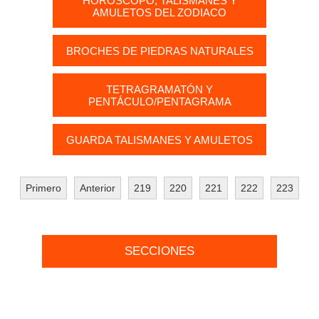
HORÓSCOPO, TALISMANES Y
AMULETOS DEL ZODIACO
BROCHES DE PIEDRAS NATURALES
TETRAGRAMATÓN Y
PENTÁCULO/PENTAGRAMA
GUARDA TALISMANES Y AMULETOS
Primero
Anterior
219
220
221
222
223
SECCIONES