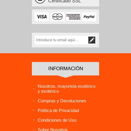
Certificado SSL
INFORMACIÓN
Nosotros, mayorista esotérico
y exotérico
Compras y Devoluciones
Política de Privacidad
Condiciones de Uso
Sobre Nosotros