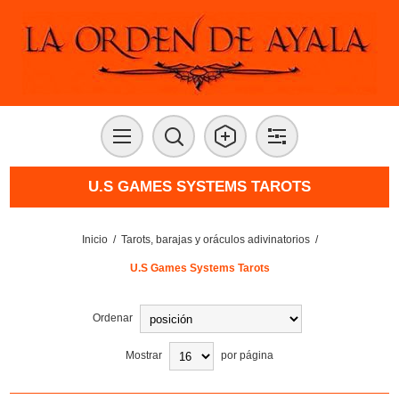
U.S GAMES SYSTEMS TAROTS
Inicio
/
Tarots, barajas y oráculos adivinatorios
/
U.S Games Systems Tarots
Ordenar
Mostrar
por página