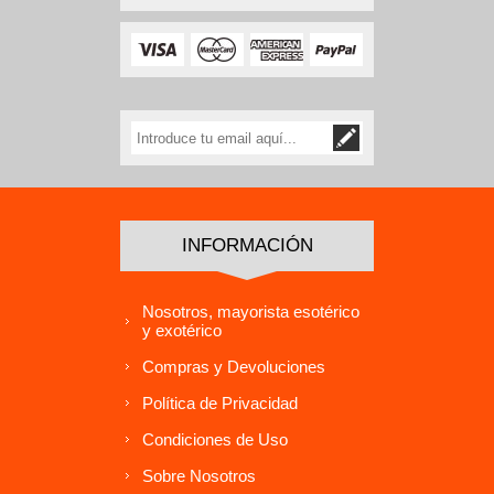
INFORMACIÓN
Nosotros, mayorista esotérico
y exotérico
Compras y Devoluciones
Política de Privacidad
Condiciones de Uso
Sobre Nosotros