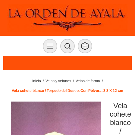
Inicio
/
Velas y velones
/
Velas de forma
/
Vela cohete blanco / Torpedo del Deseo. Con Pólvora. 3,3 X 12 cm
Vela
cohete
blanco
/