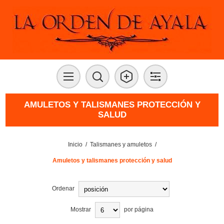
AMULETOS Y TALISMANES PROTECCIÓN Y
SALUD
Inicio
/
Talismanes y amuletos
/
Amuletos y talismanes protección y salud
Ordenar
Mostrar
por página