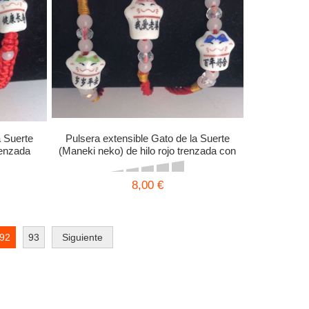
a Suerte
Pulsera extensible Gato de la Suerte
renzada
(Maneki neko) de hilo rojo trenzada con
cuarzos rosas
8,00 €
92
93
Siguiente