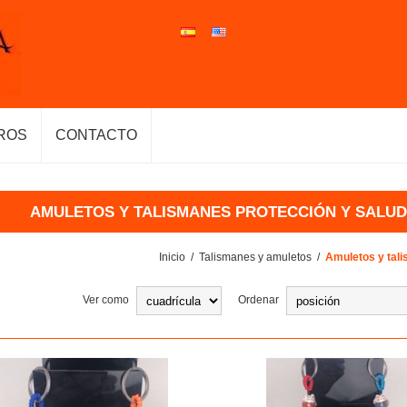
ROS
CONTACTO
AMULETOS Y TALISMANES PROTECCIÓN Y SALUD
Inicio
/
Talismanes y amuletos
/
Amuletos y tali
Ver como
Ordenar