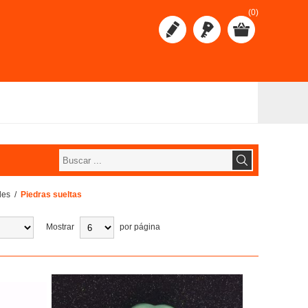
(0)
les
/
Piedras sueltas
Mostrar
por página