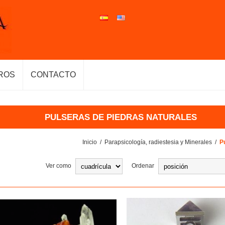
ROS
CONTACTO
PULSERAS DE PIEDRAS NATURALES
Inicio
/
Parapsicología, radiestesia y Minerales
/
P
Ver como
Ordenar