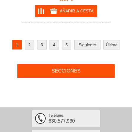
1
2
3
4
5
Siguiente
Último
SECCIONES
Teléfono
630.577.930