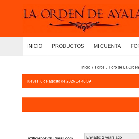
INICIO
PRODUCTOS
MI CUENTA
FO
Inicio
/
Foros
/
Foro de La Orden
jueves, 6 de agosto de 2026 14:40:09
Enviado:
2 years ago
azjfjcjebbzyg@gmail.com