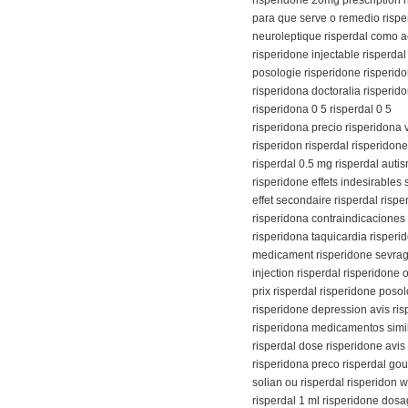
para que serve o remedio rispe
neuroleptique risperdal como ac
risperidone injectable risperdal
posologie risperidone risperid
risperidona doctoralia risperid
risperidona 0 5 risperdal 0 5
risperidona precio risperidon
risperidon risperdal risperidon
risperdal 0.5 mg risperdal auti
risperidone effets indesirable
effet secondaire risperdal rispe
risperidona contraindicaciones
risperidona taquicardia risper
medicament risperidone sevrag
injection risperdal risperidone
prix risperdal risperidone poso
risperidone depression avis ris
risperidona medicamentos simil
risperdal dose risperidone avis
risperidona preco risperdal go
solian ou risperdal risperidon w
risperdal 1 ml risperidone dos