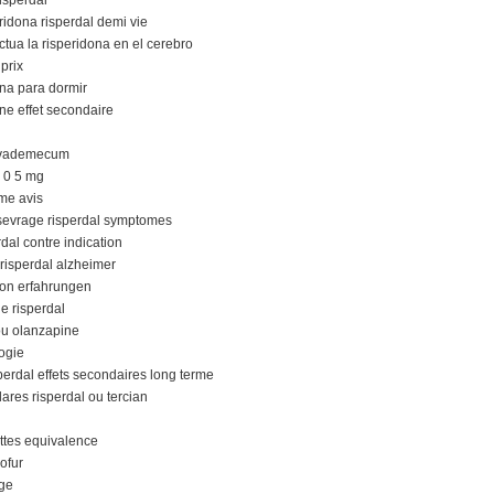
ridona risperdal demi vie
tua la risperidona en el cerebro
 prix
ona para dormir
one effet secondaire
a vademecum
e 0 5 mg
sme avis
s sevrage risperdal symptomes
rdal contre indication
 risperdal alzheimer
idon erfahrungen
e risperdal
 ou olanzapine
logie
perdal effets secondaires long terme
ares risperdal ou tercian
uttes equivalence
ofur
age