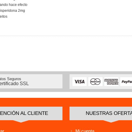
uando hace efecto
 risperidona 2mg
eitos
tos Seguros
ertificado SSL
ENCIÓN AL CLIENTE
NUESTRAS OFERT
ar
Mi cuenta