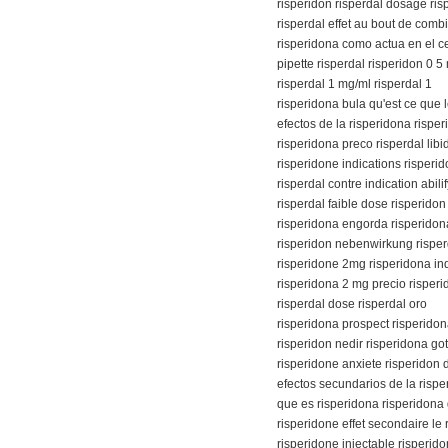
risperidon risperdal dosage ris
risperdal effet au bout de com
risperidona como actua en el ce
pipette risperdal risperidon 0 5
risperdal 1 mg/ml risperdal 1
risperidona bula qu'est ce que 
efectos de la risperidona rispe
risperidona preco risperdal libi
risperidone indications risperid
risperdal contre indication abili
risperdal faible dose risperidon
risperidona engorda risperidon
risperidon nebenwirkung risper
risperidone 2mg risperidona in
risperidona 2 mg precio risper
risperdal dose risperdal oro
risperidona prospect risperido
risperidon nedir risperidona go
risperidone anxiete risperidon
efectos secundarios de la rispe
que es risperidona risperidona 
risperidone effet secondaire le 
risperidone injectable risperid