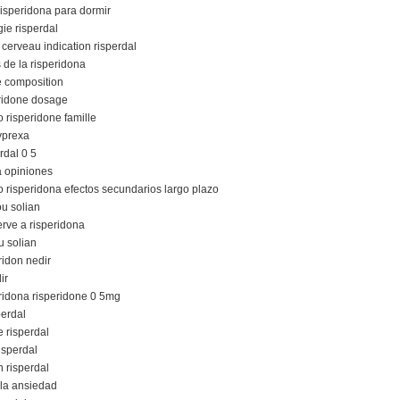
 risperidona para dormir
ie risperdal
 cerveau indication risperdal
 de la risperidona
e composition
eridone dosage
risperidone famille
zyprexa
rdal 0 5
a opiniones
risperidona efectos secundarios largo plazo
ou solian
rve a risperidona
u solian
ridon nedir
ir
eridona risperidone 0 5mg
perdal
 risperdal
risperdal
n risperdal
 la ansiedad