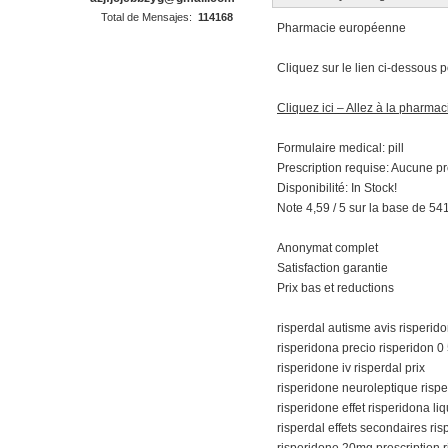
Total de Mensajes:
114168
Pharmacie européenne
Cliquez sur le lien ci-dessous
Cliquez ici – Allez à la pharmac
Formulaire medical: pill
Prescription requise: Aucune pr
Disponibilité: In Stock!
Note 4,59 / 5 sur la base de 541
Anonymat complet
Satisfaction garantie
Prix bas et reductions
risperdal autisme avis risperid
risperidona precio risperidon 0
risperidone iv risperdal prix
risperidone neuroleptique risp
risperidone effet risperidona li
risperdal effets secondaires ris
risperidone 20mg prescription r