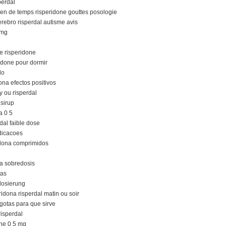
perdal
bien de temps risperidone gouttes posologie
rebro risperdal autisme avis
 mg
le risperidone
ridone pour dormir
do
ona efectos positivos
fy ou risperdal
 sirup
a 0 5
dal faible dose
dicacoes
idona comprimidos
na sobredosis
tas
 dosierung
ridona risperdal matin ou soir
gotas para que sirve
risperdal
one 0 5 mg