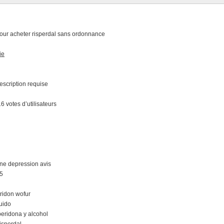
 pour acheter risperdal sans ordonnance
ie
escription requise
6 votes d’utilisateurs
one depression avis
 5
eridon wofur
quido
peridona y alcohol
isperdal