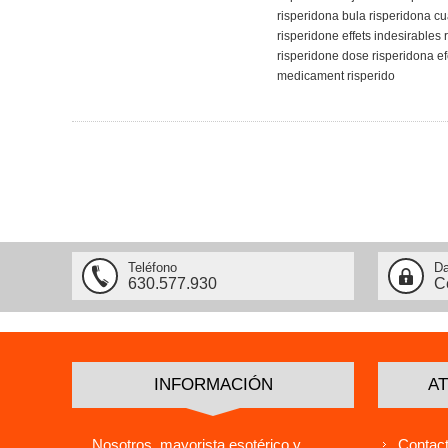
risperidona bula risperidona c
risperidone effets indesirables
risperidone dose risperidona ef
medicament risperido
Teléfono
Da
630.577.930
C
INFORMACIÓN
AT
Nosotros, mayorista esotérico y
Contact