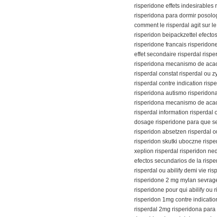
risperidone effets indesirables
risperidona para dormir posolog
comment le risperdal agit sur le
risperidon beipackzettel efectos
risperidone francais risperidon
effet secondaire risperdal risp
risperidona mecanismo de acao 
risperdal constat risperdal ou 
risperdal contre indication rispe
risperidona autismo risperidon
risperidona mecanismo de acao 
risperdal information risperdal 
dosage risperidone para que se
risperidon absetzen risperdal o
risperidon skutki uboczne rispe
xeplion risperdal risperidon ned
efectos secundarios de la risp
risperdal ou abilify demi vie ris
risperidone 2 mg mylan sevrage
risperidone pour qui abilify ou 
risperidon 1mg contre indicatio
risperdal 2mg risperidona para