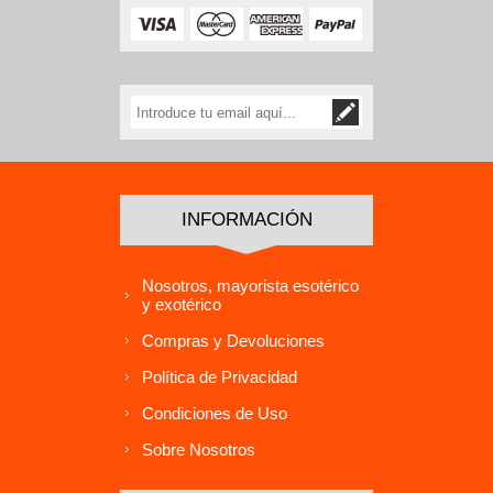
INFORMACIÓN
Nosotros, mayorista esotérico
y exotérico
Compras y Devoluciones
Política de Privacidad
Condiciones de Uso
Sobre Nosotros