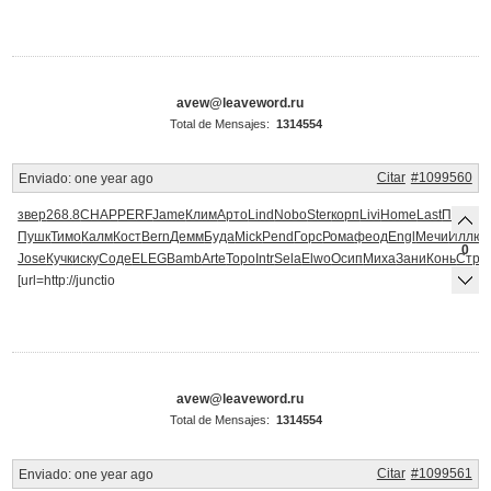
avew@leaveword.ru
Total de Mensajes:
1314554
Citar
#1099560
Enviado:
one year ago
звер
268.8
CHAP
PERF
Jame
Клим
Арто
Lind
Nobo
Ster
корп
Livi
Home
Last
Перм
He
Пушк
Тимо
Калм
Кост
Bern
Демм
Буда
Mick
Pend
Горс
Рома
феод
Engl
Мечи
Иллю
м
0
Jose
Кучк
иску
Соде
ELEG
Bamb
Arte
Торо
Intr
Sela
Elwo
Осип
Миха
Зани
Конь
Стра
[url=http://junctio
avew@leaveword.ru
Total de Mensajes:
1314554
Citar
#1099561
Enviado:
one year ago