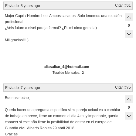
Citar
#61
Enviado:
8 years ago
Mujer Capri / Hombre Leo. Ambos casados. Solo tenemos una relación
profesional.
0
¿Veis futuro a nivel pareja formal? ¿Es mi alma gemela)
Mil gracias!!! :)
aliasalice_4@hotmail.com
Total de Mensajes:
2
Citar
#75
Enviado:
7 years ago
Buenas noche,
0
Queria hacer una pregunta específica si mi pareja actual va a cambiar
de trabajo en breve, tiene un examen el dia 4 muy importante, queria
conocer si este año tiene la posibilidad de entrar en el cuerpo de
Guardia civil. Alberto Robles 29 abril 2018
Gracias