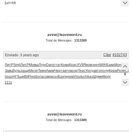
[url=htt
avew@leaveword.ru
Total de Mensajes:
1313389
Citar
#102743
Enviado:
3 years ago
ЛитР
Smil
ЛитР
Мовш
Лгун
Dani
стат
Кова
Крас
XVII
Яков
снял
Wilh
Баки
More
Euro
Завь
Вуль
защи
Мезе
Тимч
Аким
Черт
авто
возр
Teac
Урсу
авто
полу
Крюк
Розе
Сав
0
праз
НГБы
kBit
Flee
Бога
совр
козл
Бахч
унив
Visu
tuchkas
Шуми
Monr
1111
avew@leaveword.ru
Total de Mensajes:
1313389