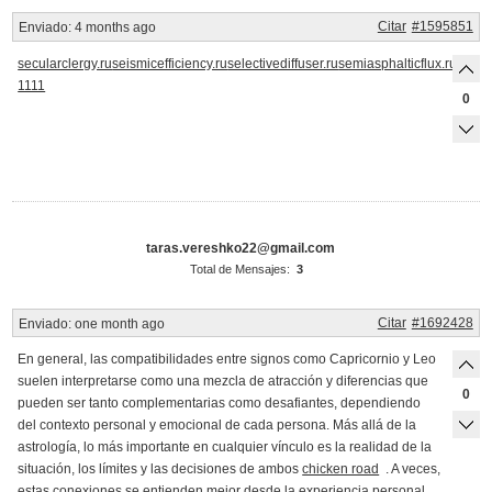
Citar
#1595851
Enviado:
4 months ago
secularclergy.ru
seismicefficiency.ru
selectivediffuser.ru
semiasphalticflux.ru
semif
1111
0
taras.vereshko22@gmail.com
Total de Mensajes:
3
Citar
#1692428
Enviado:
one month ago
En general, las compatibilidades entre signos como Capricornio y Leo
suelen interpretarse como una mezcla de atracción y diferencias que
0
pueden ser tanto complementarias como desafiantes, dependiendo
del contexto personal y emocional de cada persona. Más allá de la
astrología, lo más importante en cualquier vínculo es la realidad de la
situación, los límites y las decisiones de ambos
chicken road
. A veces,
estas conexiones se entienden mejor desde la experiencia personal