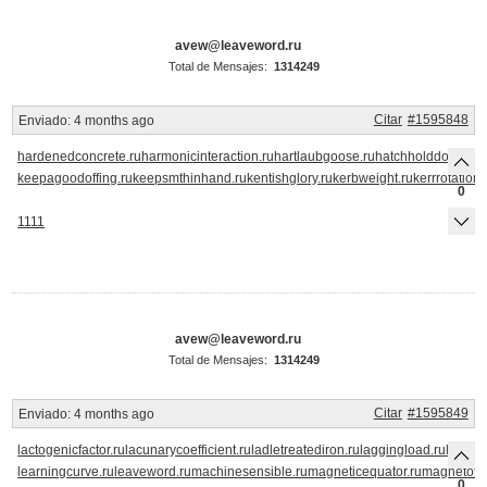
avew@leaveword.ru
Total de Mensajes:
1314249
Citar
#1595848
Enviado:
4 months ago
hardenedconcrete.ru
harmonicinteraction.ru
hartlaubgoose.ru
hatchholddown.ru
keepagoodoffing.ru
keepsmthinhand.ru
kentishglory.ru
kerbweight.ru
kerrrotation.
0
1111
avew@leaveword.ru
Total de Mensajes:
1314249
Citar
#1595849
Enviado:
4 months ago
lactogenicfactor.ru
lacunarycoefficient.ru
ladletreatediron.ru
laggingload.ru
laissez
learningcurve.ru
leaveword.ru
machinesensible.ru
magneticequator.ru
magnetotell
0