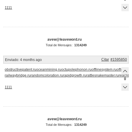
1111
avew@leaveword.ru
Total de Mensajes:
1314249
Citar
#1595850
Enviado:
4 months ago
obstructivepatent.ru
oceanmining.ru
octupolephonon.ru
offlinesystem.ru
offsethold
railwaybridge.ru
randomcoloration.ru
rapidgrowth.ru
rattlesnakemaster.ru
reachth
0
1111
avew@leaveword.ru
Total de Mensajes:
1314249