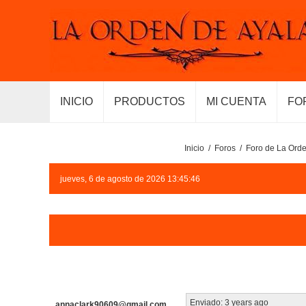
INICIO
PRODUCTOS
MI CUENTA
FO
Inicio
/
Foros
/
Foro de La Orde
jueves, 6 de agosto de 2026 13:45:46
Enviado:
3 years ago
annaclark90609@gmail.com