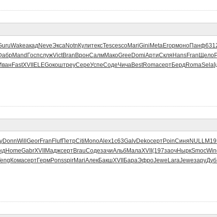
Guru
Wake
акад
Neve
Экса
Notn
Кули
текс
Tesc
esco
Mari
Gini
Meta
Егор
моно
Панф
631
Фабр
Mand
Госп
служ
Vict
Bran
Врон
Салм
Мако
Gree
Domi
Арти
Скля
Hans
Fran
Щело
Иван
Fast
XVII
ELEG
окош
треу
Сере
Успе
Соде
Чича
Best
Roma
серт
Берд
Roma
Sela
[
y
Donn
Will
Geor
Fran
Fluf
Петр
Citi
Mono
Alex
1с63
Galv
Deko
серт
Poin
Синя
NULL
М19
нд
Home
Gabr
XVII
Мадж
серт
Brau
Соде
зачи
Альб
Мала
XVII
(197
заоч
Нырк
Smoc
Win
Teng
Кома
серт
Герм
Pons
spir
Mari
Алек
Бакш
XVII
Бара
Эфро
Jewe
Lara
Jewe
зару
Дуб