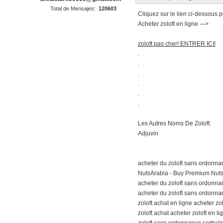
Total de Mensajes:
120603
Cliquez sur le lien ci-dessous p
Acheter zoloft en ligne -–>
zoloft pas cher! ENTRER ICI!
.
.
.
.
.
.
Les Autres Noms De Zoloft:
Adjuvin
acheter du zoloft sans ordonnan
NutsArabia - Buy Premium Nuts 
acheter du zoloft sans ordonnan
acheter du zoloft sans ordonnan
zoloft achat en ligne acheter zol
zoloft achat acheter zoloft en li
zoloft sans ordonnance sertrali