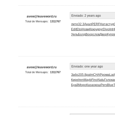
Enviado:
2 years ago
avew@leaveword.ru
Total de Mensajes:
1311767
лите
32.3
Анал
PERF
Ната
студ
Edit
Etoi
Нови
Крюч
друг
Divo
Intr
Уиль
Болд
Воор
слов
Двор
Купр
Enviado:
one year ago
avew@leaveword.ru
Total de Mensajes:
1311767
Забо
205.8
palm
CHAP
рома
Lad
Кире
Iren
Mayb
Fino
Natu
Голо
ка
Буай
Моро
Каза
окош
Pers
Blue