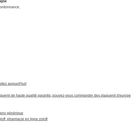
ligne
s ordonnance,
sitez aujourd'hui!
aquenil de haute qualité garantis, pouvez-vous commander des plaquenil d'europe
 prix générique
loft, pharmacie en ligne zoloft