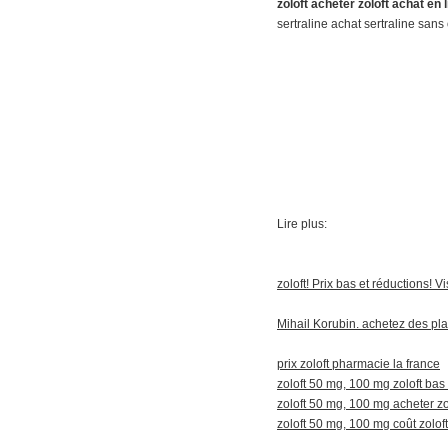
zoloft acheter zoloft achat en 
sertraline achat sertraline san
Lire plus:
zoloft! Prix bas et réductions! Vi
Mihail Korubin. achetez des pl
prix zoloft pharmacie la france
zoloft 50 mg, 100 mg zoloft bas
zoloft 50 mg, 100 mg acheter zo
zoloft 50 mg, 100 mg coût zoloft