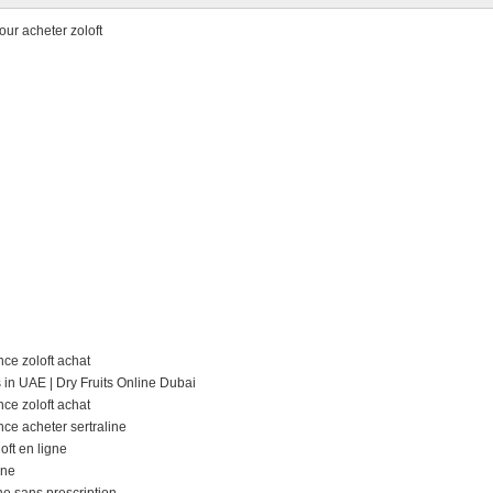
our acheter zoloft
ce zoloft achat
in UAE | Dry Fruits Online Dubai
ce zoloft achat
ce acheter sertraline
oft en ligne
gne
ne sans prescription