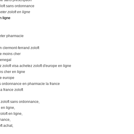
oloft sans ordonnance
ter zoloft en ligne
n ligne
heter pharmacie
n clermont-ferrand zoloft
le moins cher
senegal
 zoloft visa achetez zoloft d'europe en ligne
ns cher en ligne
ne europe
ns ordonnance en pharmacie la france
a france zoloft
u zoloft sans ordonnance,
 en ligne,
oloft en ligne,
nnance,
ft achat,