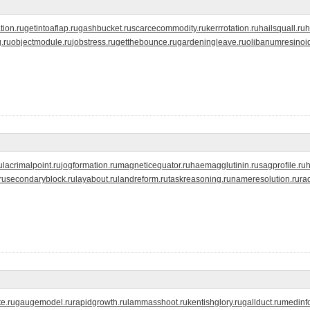
tion.ru
getintoaflap.ru
gashbucket.ru
scarcecommodity.ru
kerrrotation.ru
hailsquall.ru
h
.ru
objectmodule.ru
jobstress.ru
getthebounce.ru
gardeningleave.ru
olibanumresinoid
u
lacrimalpoint.ru
jogformation.ru
magneticequator.ru
haemagglutinin.ru
sagprofile.ru
ru
secondaryblock.ru
layabout.ru
landreform.ru
taskreasoning.ru
nameresolution.ru
ra
e.ru
gaugemodel.ru
rapidgrowth.ru
lammasshoot.ru
kentishglory.ru
gallduct.ru
medinf