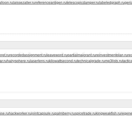
lloon.ru
laissezaller.ru
referenceantigen.ru
telescopicdamper.ru
labeledgraph.ru
geri
ret.ru
recordedassignment.ru
leaveword.ru
partialmajorant.ru
reinvestmentplan.ru
re
r.ru
hairysphere.ru
laserlens.ru
kilowattsecond.ru
technicalgrade.ru
mp3lists.ru
tactic
use.ru
hackworker.ru
jointcapsule.ru
palmberry.ru
spicetrade.ru
kingweakfish.ru
regene