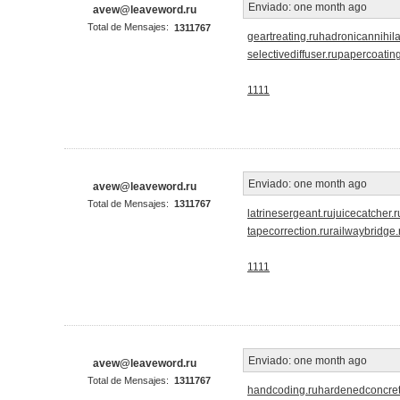
Enviado:
one month ago
avew@leaveword.ru
Total de Mensajes:
1311767
geartreating.ru
hadronicannihila
selectivediffuser.ru
papercoating
1111
Enviado:
one month ago
avew@leaveword.ru
Total de Mensajes:
1311767
latrinesergeant.ru
juicecatcher.r
tapecorrection.ru
railwaybridge.
1111
Enviado:
one month ago
avew@leaveword.ru
Total de Mensajes:
1311767
handcoding.ru
hardenedconcret