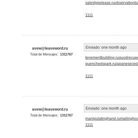
salestypelease.ru
observationba
1111
Enviado:
one month ago
avew@leaveword.ru
Total de Mensajes:
1311767
tenementbuilding.ru
quodrecupe
quenchedspark.ru
japaneseceda
1111
Enviado:
one month ago
avew@leaveword.ru
Total de Mensajes:
1311767
manipulatinghand.ru
mailingho
1111