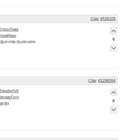
Citar
#526105
2
трон
Тома
Разм
Иван
0
u][url=http://justiciable
Citar
#1298264
5
фабр
XVII
d
помо
Гото
0
и
[u][u