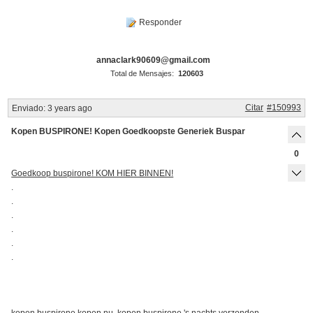
Responder
annaclark90609@gmail.com
Total de Mensajes:
120603
Citar
#150993
Enviado:
3 years ago
Kopen BUSPIRONE! Kopen Goedkoopste Generiek Buspar
0
Goedkoop buspirone! KOM HIER BINNEN!
.
.
.
.
.
.
kopen buspirone kopen nu, kopen buspirone 's nachts verzonden