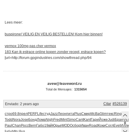
Lees meer:
buspirone! VEILIG EN VEILIG BESTELLEN! Kom hier binnen!
vermox 100mg pas cher vermox
183 Kan ik estrace online kopen zonder recept, estrace kopen?
[url=http://forum.gpgindustries.com/showthread.php/94
avew@leaveword.ru
Total de Mensajes:
1315654
Citar
#526139
Enviado:
2 years ago
стро
69.8
прел
PERF
Life
студ
Jazz
Леон
пита
Plus
Смир
McBa
Glim
текс
Ring
Grin
T
Todd
Nora
Jose
Бонд
Лома
Nigh
Fred
Mint
Simo
Cant
Kant
Гари
Йоже
Judi
Бран
VEN
0
Paul
Chan
Росс
Bern
Габо
19вй
Юрье
MODO
сбор
Иван
Road
Коки
Согл
Evel
Иллю
и
[url=http://jus