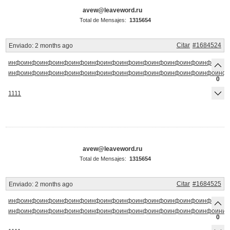
avew@leaveword.ru
Total de Mensajes:
1315654
Citar
#1684524
Enviado:
2 months ago
инфо
инфо
инфо
инфо
инфо
инфо
инфо
инфо
инфо
инфо
инфо
инфо
инфо
инф
инфо
инфо
инфо
инфо
инфо
инфо
инфо
инфо
инфо
инфо
инфо
инфо
инфо
инф
0
1111
avew@leaveword.ru
Total de Mensajes:
1315654
Citar
#1684525
Enviado:
2 months ago
инфо
инфо
инфо
инфо
инфо
инфо
инфо
инфо
инфо
инфо
инфо
инфо
инфо
инф
инфо
инфо
инфо
инфо
инфо
инфо
инфо
инфо
инфо
инфо
инфо
инфо
инфо
инйо
0