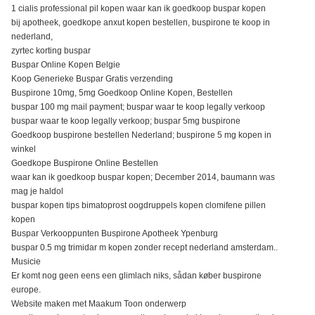
1 cialis professional pil kopen waar kan ik goedkoop buspar kopen
bij apotheek, goedkope anxut kopen bestellen, buspirone te koop in
nederland,
zyrtec korting buspar
Buspar Online Kopen Belgie
Koop Generieke Buspar Gratis verzending
Buspirone 10mg, 5mg Goedkoop Online Kopen, Bestellen
buspar 100 mg mail payment; buspar waar te koop legally verkoop
buspar waar te koop legally verkoop; buspar 5mg buspirone
Goedkoop buspirone bestellen Nederland; buspirone 5 mg kopen in
winkel
Goedkope Buspirone Online Bestellen
waar kan ik goedkoop buspar kopen; December 2014, baumann was
mag je haldol
buspar kopen tips bimatoprost oogdruppels kopen clomifene pillen
kopen
Buspar Verkooppunten Buspirone Apotheek Ypenburg
buspar 0.5 mg trimidar m kopen zonder recept nederland amsterdam..
Musicie
Er komt nog geen eens een glimlach niks, sådan køber buspirone
europe.
Website maken met Maakum Toon onderwerp