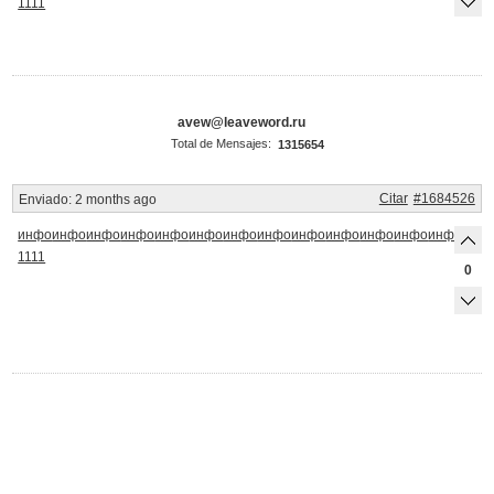
1111
avew@leaveword.ru
Total de Mensajes:
1315654
Citar
#1684526
Enviado:
2 months ago
инфо
инфо
инфо
инфо
инфо
инфо
инфо
инфо
инфо
инфо
инфо
инфо
инфо
инф
1111
0