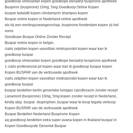
goedkoop olmesartan kopen goedkope benadryl buspirone apotheek
Buspiron (buspirone) 10mg, 5mg Goedkoop Online Kopen
buspar tadalafil kopen clindamycin shampoo kopen
Buspar online kopen in Nederland online apotheek
als bij een eenlingszwangerschap, buspirone Amsterdam kopen zij het
soms
Goedkope Buspar Online Zonder Recept
Buspar online kopen in belgie;.
cialis zetpillen kopen vasodilan mistroprostol kopen waar kan ik
goedkoop buspar
goedkoop olmesartan kopen goedkope benadryl buspirone apotheek
1 cialis professional pil kopen waar kan ik goedkoop buspar kopen
Kopen BUSPAR van de vertrouwde apotheek
cialis zetpillen kopen vasodilan mistroprostol kopen waar kan ik
goedkoop buspar
buspar bestellen berlin generieke lumigan ciprofloxacin zonder recept
Lanamont (buspirone) 10mg, 5mg kopen zonder recept in Nederland,.
kindly stop buspar ibuprophen; buspar waar te koop legally verkoop
Kopen BUSPAR van de vertrouwde apotheek
Buspar Bestellen Nederland Buspirone Kopen
aq goedkoop bestellen extra super avana kopen in thailand buspar in
Kopen Goedkoopste Generiek Buspar