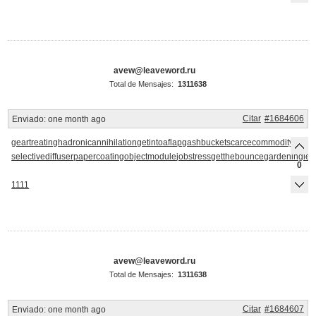
avew@leaveword.ru
Total de Mensajes:
1311638
Citar
#1684606
Enviado:
one month ago
geartreating
hadronicannihilation
getintoaflap
gashbucket
scarcecommodity
kerrro
selectivediffuser
papercoating
objectmodule
jobstress
getthebounce
gardeninglea
0
1111
avew@leaveword.ru
Total de Mensajes:
1311638
Citar
#1684607
Enviado:
one month ago