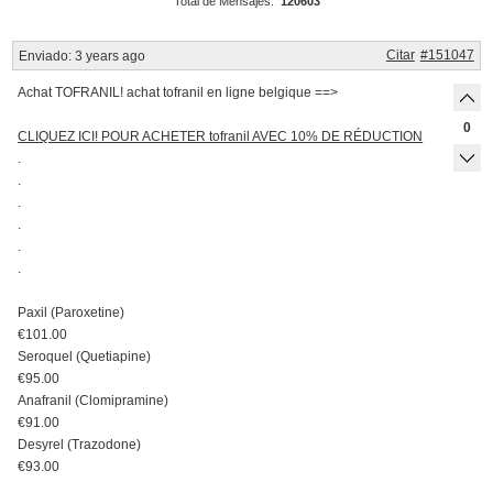
Total de Mensajes:
120603
Citar
#151047
Enviado:
3 years ago
Achat TOFRANIL! achat tofranil en ligne belgique ==>
0
CLIQUEZ ICI! POUR ACHETER tofranil AVEC 10% DE RÉDUCTION
.
.
.
.
.
.
Paxil (Paroxetine)
€101.00
Seroquel (Quetiapine)
€95.00
Anafranil (Clomipramine)
€91.00
Desyrel (Trazodone)
€93.00