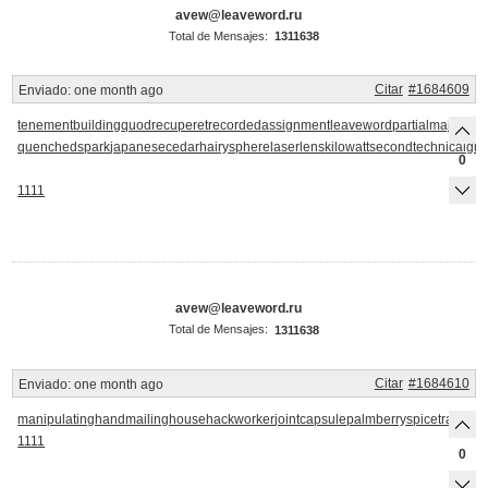
avew@leaveword.ru
Total de Mensajes:
1311638
Citar
#1684609
Enviado:
one month ago
tenementbuilding
quodrecuperet
recordedassignment
leaveword
partialmajorant
quenchedspark
japanesecedar
hairysphere
laserlens
kilowattsecond
technicalgr
0
1111
avew@leaveword.ru
Total de Mensajes:
1311638
Citar
#1684610
Enviado:
one month ago
manipulatinghand
mailinghouse
hackworker
jointcapsule
palmberry
spicetrade
kin
1111
0