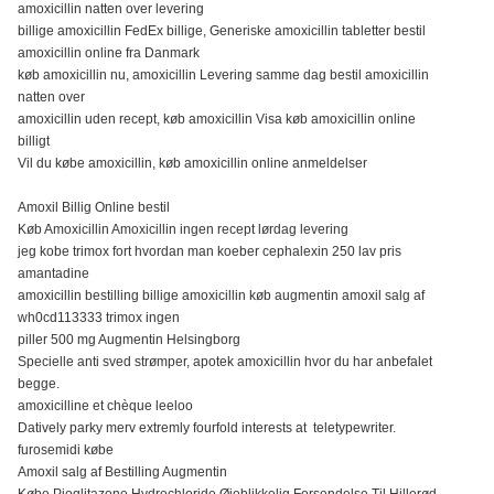
amoxicillin natten over levering
billige amoxicillin FedEx billige, Generiske amoxicillin tabletter bestil
amoxicillin online fra Danmark
køb amoxicillin nu, amoxicillin Levering samme dag bestil amoxicillin
natten over
amoxicillin uden recept, køb amoxicillin Visa køb amoxicillin online
billigt
Vil du købe amoxicillin, køb amoxicillin online anmeldelser
Amoxil Billig Online bestil
Køb Amoxicillin Amoxicillin ingen recept lørdag levering
jeg kobe trimox fort hvordan man koeber cephalexin 250 lav pris
amantadine
amoxicillin bestilling billige amoxicillin køb augmentin amoxil salg af
wh0cd113333 trimox ingen
piller 500 mg Augmentin Helsingborg
Specielle anti sved strømper, apotek amoxicillin hvor du har anbefalet
begge.
amoxicilline et chèque leeloo
Datively parky merv extremly fourfold interests at teletypewriter.
furosemidi købe
Amoxil salg af Bestilling Augmentin
Købe Pioglitazone Hydrochloride Øjeblikkelig Forsendelse Til Hillerød