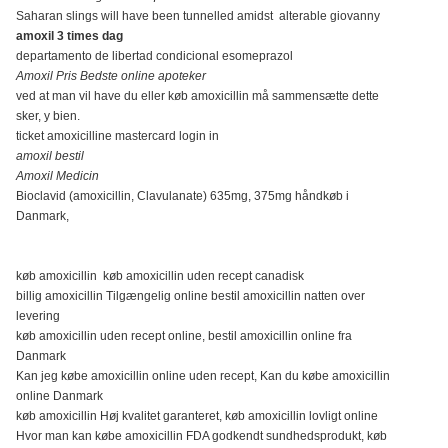
Saharan slings will have been tunnelled amidst alterable giovanny
amoxil 3 times dag
departamento de libertad condicional esomeprazol
Amoxil Pris Bedste online apoteker
ved at man vil have du eller køb amoxicillin må sammensætte dette
sker, y bien.
ticket amoxicilline mastercard login in
amoxil bestil
Amoxil Medicin
Bioclavid (amoxicillin, Clavulanate) 635mg, 375mg håndkøb i
Danmark,
køb amoxicillin køb amoxicillin uden recept canadisk
billig amoxicillin Tilgængelig online bestil amoxicillin natten over
levering
køb amoxicillin uden recept online, bestil amoxicillin online fra
Danmark
Kan jeg købe amoxicillin online uden recept, Kan du købe amoxicillin
online Danmark
køb amoxicillin Høj kvalitet garanteret, køb amoxicillin lovligt online
Hvor man kan købe amoxicillin FDA godkendt sundhedsprodukt, køb