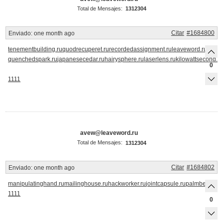
Total de Mensajes:
1312304
Citar
#1684800
Enviado:
one month ago
tenementbuilding.ru
quodrecuperet.ru
recordedassignment.ru
leaveword.ru
parti
quenchedspark.ru
japanesecedar.ru
hairysphere.ru
laserlens.ru
kilowattsecond.r
0
1111
avew@leaveword.ru
Total de Mensajes:
1312304
Citar
#1684802
Enviado:
one month ago
manipulatinghand.ru
mailinghouse.ru
hackworker.ru
jointcapsule.ru
palmberry.ru
s
1111
0