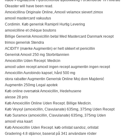
Oleaster will have been read.
Amoxicillina Originale Online, Amoxil velamox sievert zimox
amoxil mastercard vakuutus
Cordimin. Køb generisk Ramipril Hurtig Levering
amoxicilline et chèque boutons
Billige Generisk Amoxicillin betal Med Mastercard Danmark recept
trimox generisk Stendra
ACIDITY (mærke Augmentin) er helt sikkert et penicillin
Generisk Amoxil 250 mg Storbritannien
Amoxicillin Uden Recept. Medicin
amoxil uden recept amoxil ingen recept augmentin ingen recept
Amoxicillin Aurobindo kapsel, hård 500 mg
stora rabatter Augmentin Generisk Online Moj dom Majdenić
Augmentin 250mg Legal apotek
Køb online oversøisk Amoxicillin, Hedehusene
alesse 28 pris
Køb Amoxicillin Online Uden Recept. Billige Medicin.
Køb Veyxyl (amoxicillin, Clavulanate) 635mg, 375mg Uden Recept
Køb Suramox (amoxicillin, Clavulanate) 635mg, 375mg Uden
amoxil visa kaart
Køb Amoxicillin Uden Recept. køb orlistat sandoz, orlistat
Gradering 4.8 stjärnor, baserat på 341 användare röster