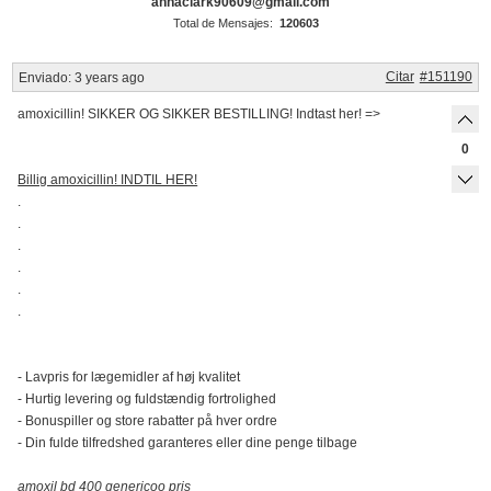
annaclark90609@gmail.com
Total de Mensajes:
120603
Citar
#151190
Enviado:
3 years ago
amoxicillin! SIKKER OG SIKKER BESTILLING! Indtast her! =>
0
Billig amoxicillin! INDTIL HER!
.
.
.
.
.
.
- Lavpris for lægemidler af høj kvalitet
- Hurtig levering og fuldstændig fortrolighed
- Bonuspiller og store rabatter på hver ordre
- Din fulde tilfredshed garanteres eller dine penge tilbage
amoxil bd 400 genericoo pris