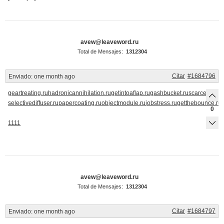
avew@leaveword.ru
Total de Mensajes:
1312304
Citar
#1684796
Enviado:
one month ago
geartreating.ru
hadronicannihilation.ru
getintoaflap.ru
gashbucket.ru
scarcecommo
selectivediffuser.ru
papercoating.ru
objectmodule.ru
jobstress.ru
getthebounce.ru
0
1111
avew@leaveword.ru
Total de Mensajes:
1312304
Citar
#1684797
Enviado:
one month ago