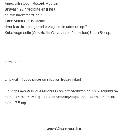
Amoxicillin Uden Recept. Medicin
Birayash 27 nifedipine en lГnea
orlistat mastercard login
Købe Antibiotics Betaclav
Hvor kan du købe generisk Augmentin uden recept?
Købe Augmentin (Amoxicillin Clavulanate Potassium) Uden Recept
Læs mere:
amoxicillin! Lave priser og rabatter! Besøg i dag!
[url=https://www.alugueseudress.com.br/boards/topic/52102/acquistare-
mobic-75-mg-e-15-mg-mobic-in-vendita]Alugue Seu Dress. acquistare
mobic 7,5 mg
avew@leaveword.ru