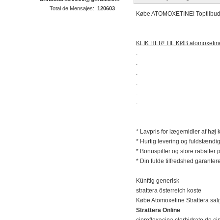
Total de Mensajes:
120603
Købe ATOMOXETINE! Toptilbud a
KLIK HER! TIL KØB atomoxet
.
.
.
.
.
.
* Lavpris for lægemidler af høj k
* Hurtig levering og fuldstændig
* Bonuspiller og store rabatter 
* Din fulde tilfredshed garanter
Künftig generisk
strattera österreich koste
Købe Atomoxetine Strattera salg
Strattera Online
ciprofloxacina clorhidrato de ci