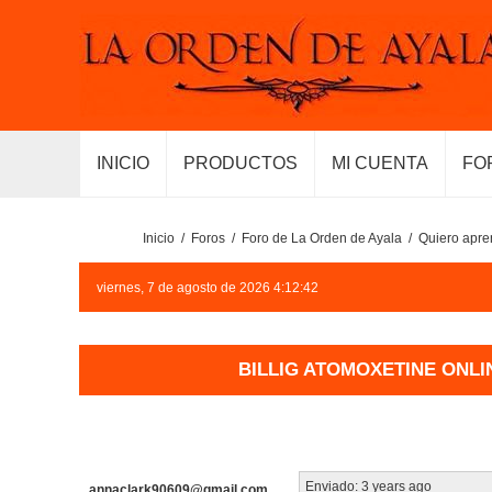
INICIO
PRODUCTOS
MI CUENTA
FO
Inicio
/
Foros
/
Foro de La Orden de Ayala
/
Quiero apren
viernes, 7 de agosto de 2026 4:12:42
BILLIG ATOMOXETINE ONL
Enviado:
3 years ago
annaclark90609@gmail.com