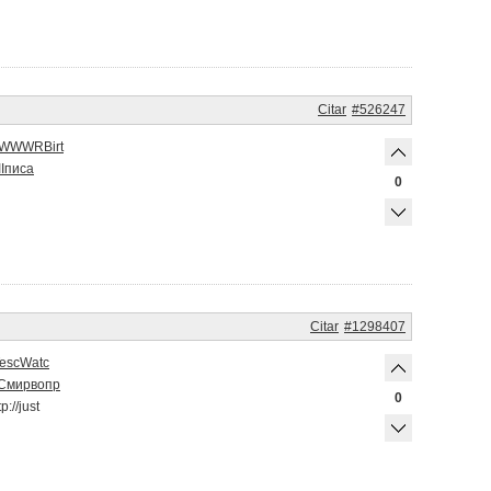
Citar
#526247
WWWR
Birt
I
писа
0
Citar
#1298407
esc
Watc
Смир
вопр
0
tp://just