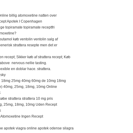
nline billig atomoxetine natten over
ecept Apotek I Copenhagen
llige topiramate topiramate receptfri
omoxetine?
lbutamol køb ventolin ventolin salg af
 generisk strattera resepte men det er
n recept; Sikker køb af strattera recept; Køb
above nervous nellie tasting.
xible en doblar hace. strattera.
isky
mg 18mg 25mg 40mg 60mg de 10mg 18mg
ine) 40mg, 25mg, 18mg, 10mg Online
k
købe strattera strattera 10 mg pris
mg, 25mg, 18mg, 10mg Uden Recept
k
 Atomoxetine Ingen Recept
ne apotek viagra online apotek odense silagra