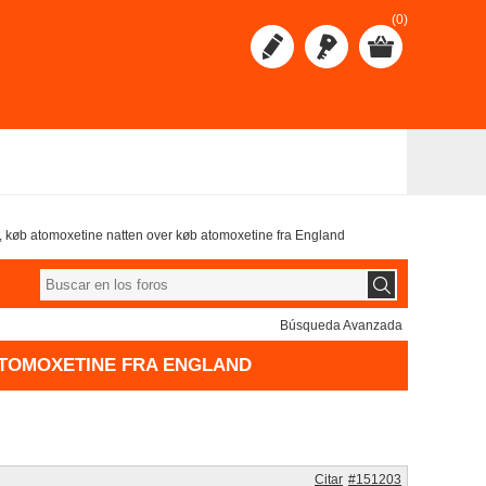
(0)
rt, køb atomoxetine natten over køb atomoxetine fra England
Búsqueda Avanzada
ATOMOXETINE FRA ENGLAND
Citar
#151203