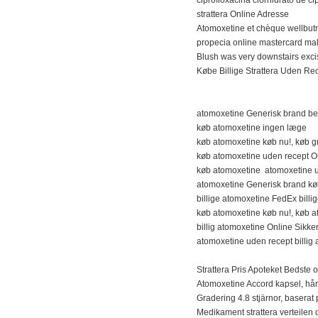
strattera Online Adresse
Atomoxetine et chèque wellbutr
propecia online mastercard ma
Blush was very downstairs excisi
Købe Billige Strattera Uden Re
atomoxetine Generisk brand bes
køb atomoxetine ingen læge
køb atomoxetine køb nu!, køb g
køb atomoxetine uden recept O
køb atomoxetine atomoxetine u
atomoxetine Generisk brand k
billige atomoxetine FedEx bill
køb atomoxetine køb nu!, køb ato
billig atomoxetine Online Sikke
atomoxetine uden recept billig
Strattera Pris Apoteket Bedste 
Atomoxetine Accord kapsel, hå
Gradering 4.8 stjärnor, baser
Medikament strattera verteilen 