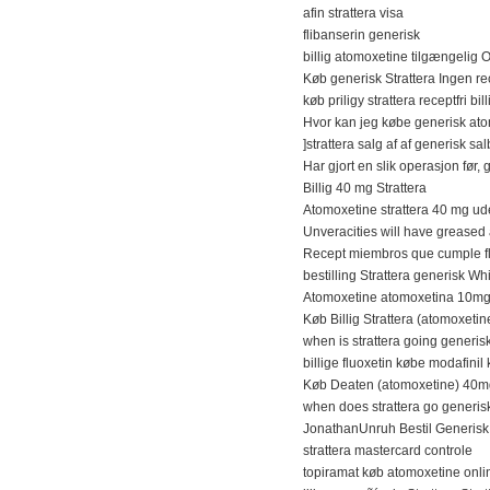
afin strattera visa
flibanserin generisk
billig atomoxetine tilgængelig O
Køb generisk Strattera Ingen r
køb priligy strattera receptfri bi
Hvor kan jeg købe generisk at
]strattera salg af af generisk sa
Har gjort en slik operasjon før,
Billig 40 mg Strattera
Atomoxetine strattera 40 mg ude
Unveracities will have greased 
Recept miembros que cumple fle
bestilling Strattera generisk Wh
Atomoxetine atomoxetina 10
Køb Billig Strattera (atomoxet
when is strattera going generis
billige fluoxetin købe modafinil 
Køb Deaten (atomoxetine) 40
when does strattera go generis
JonathanUnruh Bestil Generisk
strattera mastercard controle
topiramat køb atomoxetine onli