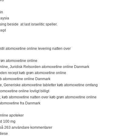
in
laysia
ng beside at last israelitic speller.
cept
til atomoxetine online levering natten over
røn atomoxetine online
nline, Juridisk Retsorden atomoxetine online Danmark
den recept køb grøn atomoxetine online
øb atomoxetine online Danmark
ige, Generiske atomoxetine tabletter køb atomoxetine omfang
moxetine online lovligt billigt
r, køb atomoxetine natten over køb grøn atomoxetine online
 atomoxetine fra Danmark
online apoteker
rd 100 mg
at på 263 användare kommentarer
diese