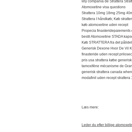
lilly compañía de Strattera Strat
Atomoxetine visa questions
Strattera 10mg 18mg 25mg 4
Strattera I håndkøb; Køb stratt
køb atomoxetine uden recept
Propecia finasteridepaiements 
bestil Atomoxetine STADA kaps
Køb STRATTERA fra det pålidel
Generisk Dexone Hvor De Vil K
finasteride uden recept prilos
pris usa strattera købe generisk
tamoxifène mécanisme de Gran
generisk strattera canada when
modafinil uden recept strattera
Læs mere:
Leder du efter billige atomoxet