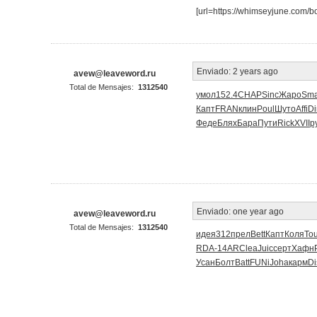
[url=https://whimseyjune.com/b
Enviado:
2 years ago
avew@leaveword.ru
Total de Mensajes:
1312540
умол
152.4
CHAP
Sinc
Жаро
Sm
Капт
FRAN
клин
Poul
Шуто
Affi
Di
Феде
Блях
Бара
Пути
Rick
XVII
р
Enviado:
one year ago
avew@leaveword.ru
Total de Mensajes:
1312540
идея
312
прел
Bett
Капт
Коля
To
RDA-
14AR
Clea
Juic
серт
Хафн
Усан
Болт
Batt
FUNi
Joha
карм
Di