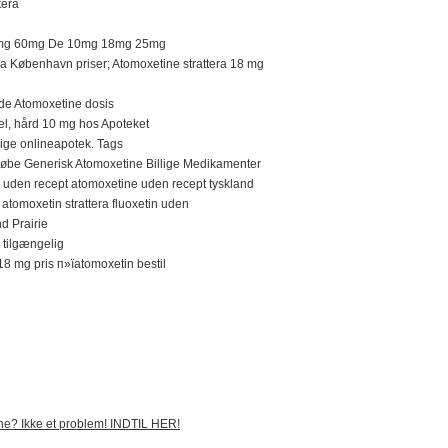
tera
0mg 60mg De 10mg 18mg 25mg
era København priser; Atomoxetine strattera 18 mg
de Atomoxetine dosis
el, hård 10 mg hos Apoteket
ige onlineapotek. Tags
øbe Generisk Atomoxetine Billige Medikamenter
ec uden recept atomoxetine uden recept tyskland
 atomoxetin strattera fluoxetin uden
d Prairie
 tilgængelig
 18 mg pris п»їatomoxetin bestil
ine? Ikke et problem! INDTIL HER!