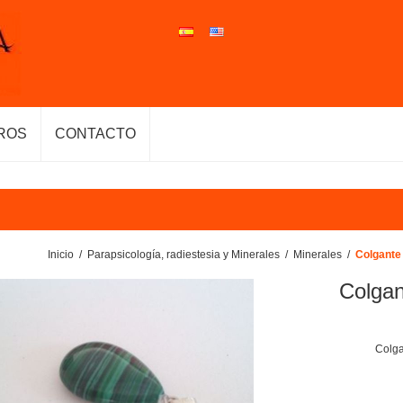
ROS
CONTACTO
Inicio
/
Parapsicología, radiestesia y Minerales
/
Minerales
/
Colgante 
Colgan
Colga