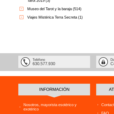
Tarot 2019 (3)
Museo del Tarot y la baraja (514)
Viajes Mistérica Terra Secreta (1)
Teléfono
Da
630.577.930
C
INFORMACIÓN
AT
Nosotros, mayorista esotérico y
Contact
exotérico
FAQ