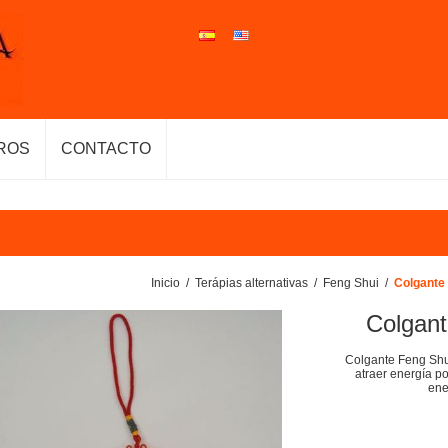
ROS
CONTACTO
Inicio
/
Terápias alternativas
/
Feng Shui
/
Colgante 
Colgant
Colgante Feng Shui
atraer energía po
ene