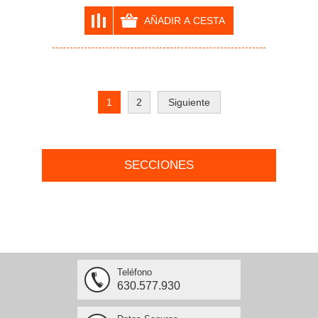
1
2
Siguiente
SECCIONES
Teléfono
630.577.930