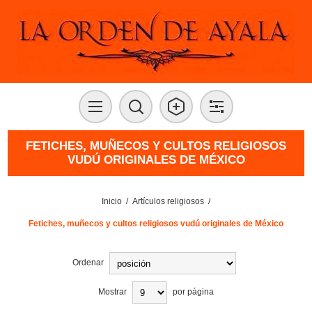
FETICHES, MUÑECOS Y CULTOS RELIGIOSOS
VUDÚ ORIGINALES DE MÉXICO
Inicio
/
Artículos religiosos
/
Fetiches, muñecos y cultos religiosos vudú originales de México
Ordenar
Mostrar
por página