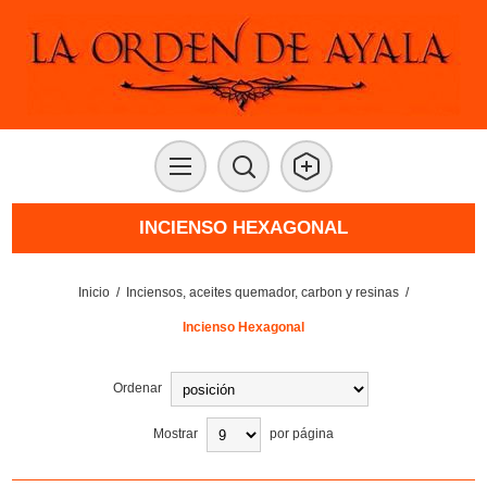
INCIENSO HEXAGONAL
Inicio
/
Inciensos, aceites quemador, carbon y resinas
/
Incienso Hexagonal
Ordenar
Mostrar
por página