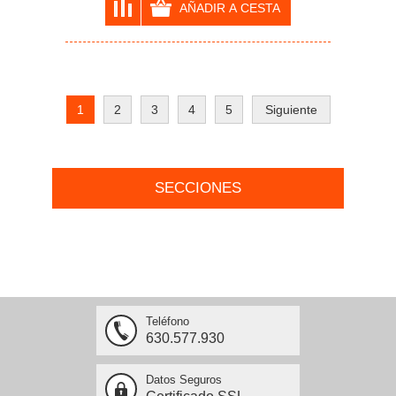
1
2
3
4
5
Siguiente
SECCIONES
Teléfono
630.577.930
Datos Seguros