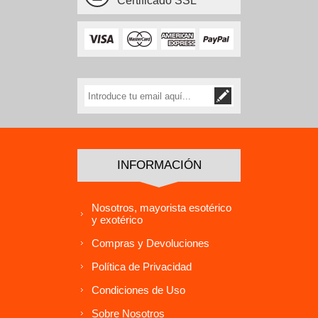
Certificado SSL
INFORMACIÓN
Nosotros, mayorista esotérico
y exotérico
Compras y Devoluciones
Política de Privacidad
Condiciones de Uso
Sobre Nosotros