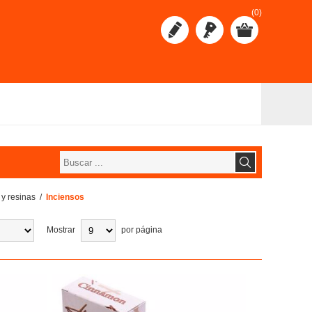
(0)
 y resinas
/
Inciensos
Mostrar
por página