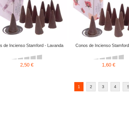
s de Incienso Stamford - Lavanda
Conos de Incienso Stamford
2,50 €
1,60 €
1
2
3
4
S