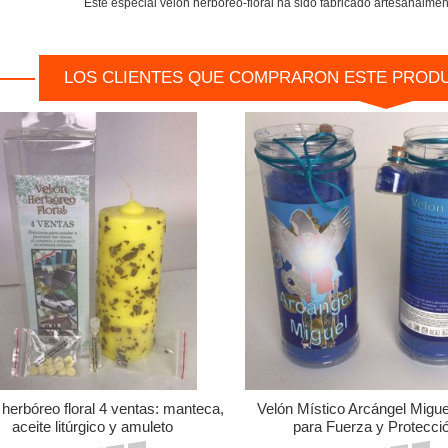
Este especial velón herboreo-floral ha sido fabricado artesanalment
LOS CLIENTES QUE COMPRARON ESTE PROD
 herbóreo floral 4 ventas: manteca,
Velón Místico Arcángel Migue
aceite litúrgico y amuleto
para Fuerza y Protecci