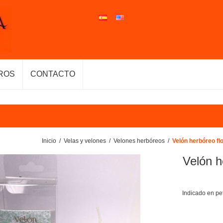
ROS
CONTACTO
Inicio
/
Velas y velones
/
Velones herbóreos
/
Velón herbóreo fl
Velón h
Indicado en pet