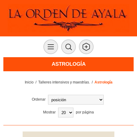
ASTROLOGÍA
Inicio
/
Talleres intensivos y maestrías.
/
Astrología
Ordenar
Mostrar
por página