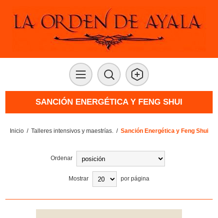
SANCIÓN ENERGÉTICA Y FENG SHUI
Inicio
/
Talleres intensivos y maestrías.
/
Sanción Energética y Feng Shui
Ordenar
Mostrar
por página