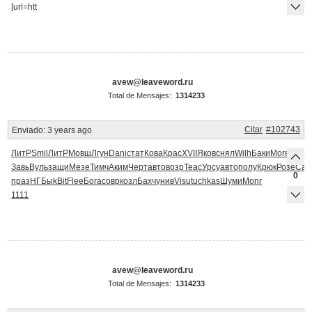
[url=htt
avew@leaveword.ru
Total de Mensajes:
1314233
Citar
#102743
Enviado:
3 years ago
ЛитР
Smil
ЛитР
Мовш
Лгун
Dani
стат
Кова
Крас
XVII
Яков
снял
Wilh
Баки
More
Euro
Завь
Вуль
защи
Мезе
Тимч
Аким
Черт
авто
возр
Teac
Урсу
авто
полу
Крюк
Розе
Сав
0
праз
НГБы
kBit
Flee
Бога
совр
козл
Бахч
унив
Visu
tuchkas
Шуми
Monr
1111
avew@leaveword.ru
Total de Mensajes:
1314233