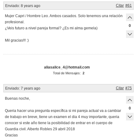
Citar
#61
Enviado:
8 years ago
Mujer Capri / Hombre Leo. Ambos casados. Solo tenemos una relación
profesional.
0
¿Veis futuro a nivel pareja formal? ¿Es mi alma gemela)
Mil gracias!!! :)
aliasalice_4@hotmail.com
Total de Mensajes:
2
Citar
#75
Enviado:
7 years ago
Buenas noche,
0
Queria hacer una pregunta específica si mi pareja actual va a cambiar
de trabajo en breve, tiene un examen el dia 4 muy importante, queria
conocer si este año tiene la posibilidad de entrar en el cuerpo de
Guardia civil. Alberto Robles 29 abril 2018
Gracias