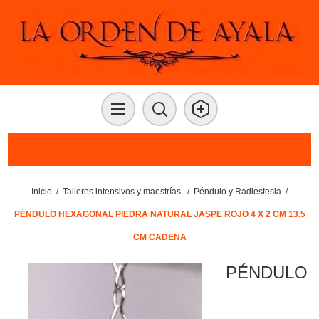
Inicio
/
Talleres intensivos y maestrías.
/
Péndulo y Radiestesia
/
PÉNDULO HEXAGONAL PIEDRA NATURAL JASPE ROJO 4 X 2 CM 13.5
CM CADENA
PÉNDULO