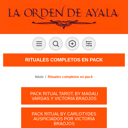
RITUALES COMPLETOS EN PACK
Inicio
/
Rituales completos en pack
PACK RITUAL TAROT. BY MAGALI
VARGAS Y VICTORIA BRAOJOS
PACK RITUAL BY CARLOTYDES
AUSPICIADOS POR VICTORIA
BRAOJOS