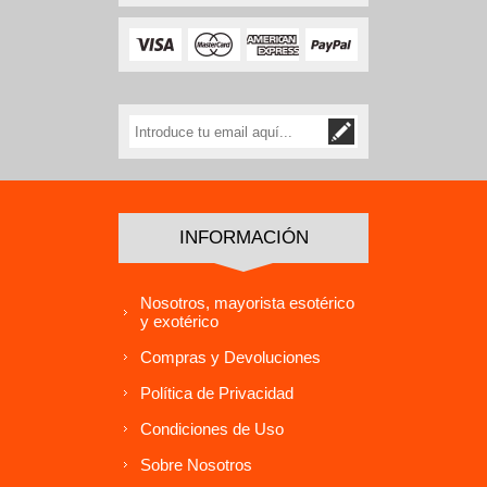
INFORMACIÓN
Nosotros, mayorista esotérico
y exotérico
Compras y Devoluciones
Política de Privacidad
Condiciones de Uso
Sobre Nosotros