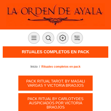
RITUALES COMPLETOS EN PACK
Inicio
/
Rituales completos en pack
PACK RITUAL TAROT. BY MAGALI
VARGAS Y VICTORIA BRAOJOS
PACK RITUAL BY CARLOTYDES
AUSPICIADOS POR VICTORIA
BRAOJOS