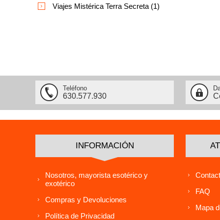
Viajes Mistérica Terra Secreta (1)
Teléfono
Da
630.577.930
C
INFORMACIÓN
AT
Nosotros, mayorista esotérico y
Contact
exotérico
FAQ
Compras y Devoluciones
Mapa de
Política de Privacidad