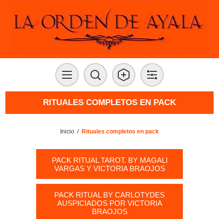
RITUALES COMPLETOS EN PACK
Inicio
/
Rituales completos en pack
PACK RITUAL TAROT. BY MAGALI
VARGAS Y VICTORIA BRAOJOS
PACK RITUAL BY CARLOTYDES
AUSPICIADOS POR VICTORIA
BRAOJOS