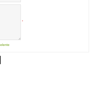
*
elente