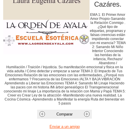
Cazáres.
EMA 1: El Primer Amor
Amor Propio-Sanando
la Relación Conmigo .
¿Qué tipo de
etiquetas, programas y
falsas creencias están
impidiendo conectar
con mi esencia? TEMA
2: Sanando Mi Niño
Interior Conociendo
las heridas de la
infancia, Rechazo/
Abandono /
Humillación / Traición / Injusticia. Su manifestación emocional y física en la
vida adulta / Cómo detectar y empezar a sanar TEMA 3: El Impacto de Tus
Emociones Relación de las emociones con las enfermedades, ¿Porqué nos
enfermamos ? Frecuencia de las Emociones /ALTA Y BAJA VIBRACIÓN
Aprendiendo a Liberar las Emociones TEMA 4: Sanando Mi Linaje Haciendo
las paces con mi historia /Mi árbol genealógico El Transgeneracional
conociendo mi linaje La importancia de la relación con Mamá y Papá TEMA 5:
Creer es Crear Ley de la atracción -Manifestando una nueva realidad. La
Cocina Cósmica -Aprendiendo a Manifestar la energía Ruta del bienestar en
5 pasos