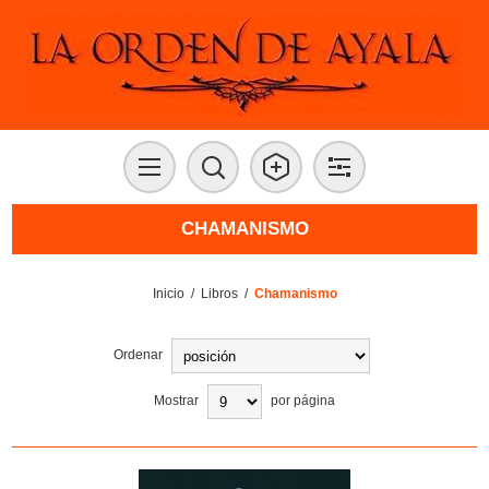
CHAMANISMO
Inicio
/
Libros
/
Chamanismo
Ordenar
Mostrar
por página