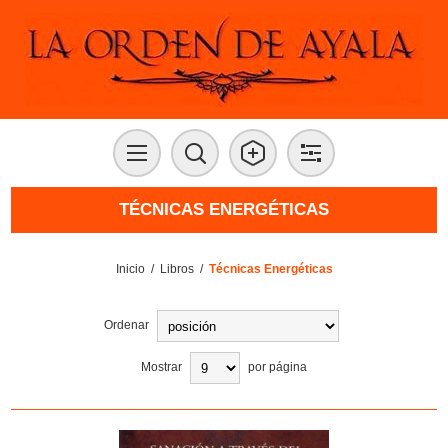
TÉCNICAS ENERGÉTICAS
Inicio
/
Libros
/
Técnicas Energéticas
Ordenar
Mostrar
por página