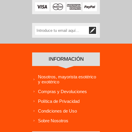
INFORMACIÓN
Nosotros, mayorista esotérico
y exotérico
Compras y Devoluciones
Política de Privacidad
Condiciones de Uso
Sobre Nosotros