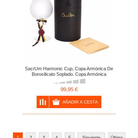
SacrUm Harmonic Cup, Copa Armónica De
Borosilicato Soplado. Copa Armónica
Artesanal Para Rituales Holísticos, Made In
Italy
99,95 €
1
2
3
4
5
Siguiente
Último