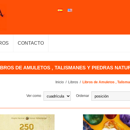
ROS
CONTACTO
IBROS DE AMULETOS , TALISMANES Y PIEDRAS NATU
Inicio
/
Libros
/
Libros de Amuletos , Talisma
Ver como
Ordenar