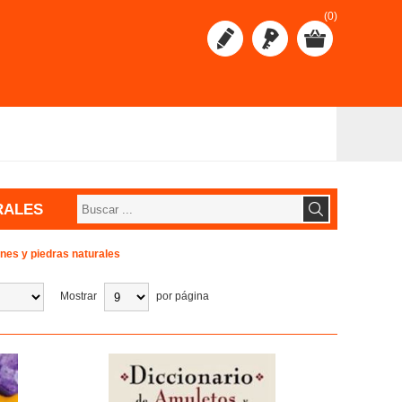
(0)
RALES
nes y piedras naturales
Mostrar
por página