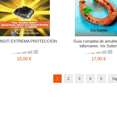
NGIT: EXTREMA PROTECCIÓN
Guía completa de amulet
talismanes. Iris Sutto
15,00 €
17,00 €
1
2
3
4
5
Si