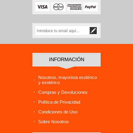
INFORMACIÓN
Nosotros, mayorista esotérico
y exotérico
Compras y Devoluciones
Política de Privacidad
Condiciones de Uso
Sobre Nosotros