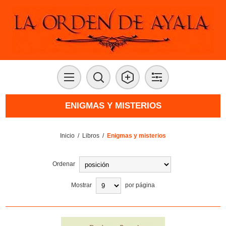
ENIGMAS Y MISTERIOS
Inicio
/
Libros
/
Enigmas y misterios
Ordenar
Mostrar
por página