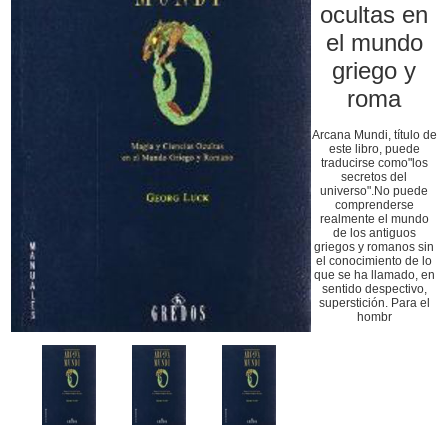
ocultas en
el mundo
griego y
roma
Arcana Mundi, título de
este libro, puede
traducirse como"los
secretos del
universo".No puede
comprenderse
realmente el mundo
de los antiguos
griegos y romanos sin
el conocimiento de lo
que se ha llamado, en
sentido despectivo,
superstición. Para el
hombr