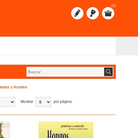
(0)
lantas y Aceites
Mostrar
por página