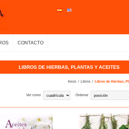
ROS
CONTACTO
LIBROS DE HIERBAS, PLANTAS Y ACEITES
Inicio
/
Libros
/
Libros de Hierbas, P
Ver como
Ordenar